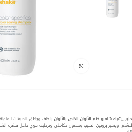
Click to enlarge
حليب_شيك شامبو ختم الألوان الخاص بالألوان
ينظف ويغلق الصبغات الملونة د
للشعر. ويتميز بروتين الحليب بمفعول تكاملي وترطيب قوي داخل قشرة الشع
4.5.