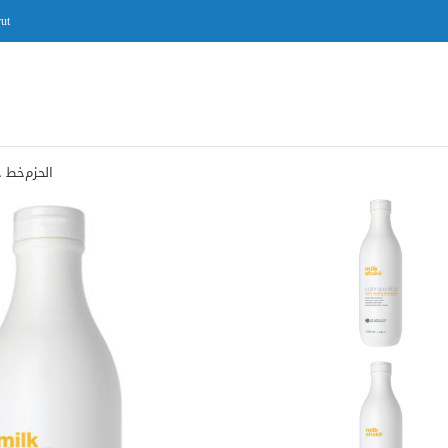
ut
الحزم
خط ح