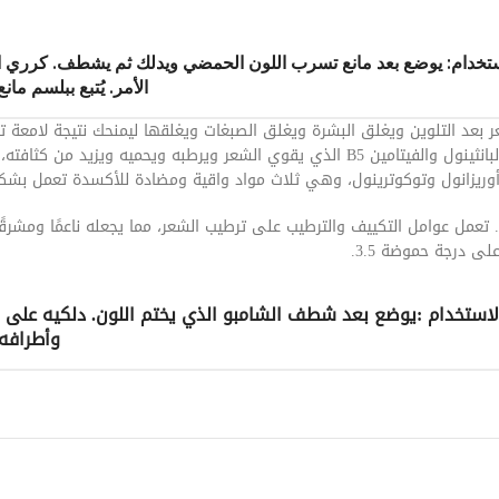
تخدام: يوضع بعد مانع تسرب اللون الحمضي ويدلك ثم يشطف. كرري الع
الأمر. يُتبع ببلسم ما
بعد التلوين ويغلق البشرة ويغلق الصبغات ويغلقها ليمنحك نتيجة لامعة تدو
وريزانول وتوكوترينول، وهي ثلاث مواد واقية ومضادة للأكسدة تعمل بش
. تعمل عوامل التكييف والترطيب على ترطيب الشعر، مما يجعله ناعمًا ومش
 درجة حموضة 3.5.
لاستخدام :يوضع بعد شطف الشامبو الذي يختم اللون. دلكيه على 
وأطرافه