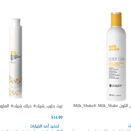
Milk_Shake® M
زيت حليب_شيك® ديلك شيك® الملون 
$
14.00
ت
تحديد أحد الخيارات