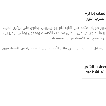
ملية إذا لزم
نع تسرب اللون.
م طويلاً. يعتمد على تقنية نانو بيو جينيوس. يحتوي على بروتين الحليب
الذي يتمتع بمفعول تكاملي وترطيب قوي داخل قشرة الشعر. يحتوي على البانثينول والفيتامين B5 الذي يقوي الشعر ويرطبه ويحميه ويزيد من كثافته، بينما يحتوي فيتامين E على مضادات الأكسدة ومفعول وقائي. يتميز زيت
كل طبيعي ضد الأشعة فوق البنفسجية.
رقًا وسهل التمشيط. وتحمي فلاتر الأشعة فوق البنفسجية من الأشعة فوق
خصلات الشعر
 ثم اشطفيه.