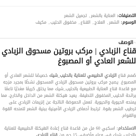
التصنيفات:
العناية بالشعر
,
تجميل الشعر
الوسوم:
الشعر
,
العلاج
,
القناع
,
مخفوق الحليب
,
مكيف
الوصف
قناع الزبادي | مركب بروتين مسحوق الزبادي
للشعر العادي أو المصبوغ
صُمم قناع
الزبادي الطبيعي للعناية بالحليب_شيك
خصيصًا للشعر العادي أو
المصبوغ. يصبح مركب بروتين مسحوق الزبادي المسحوق نشطًا بمجرد مزجه
مع قاعدة قناع العناية الطبيعية بالحليب_شيك مما يخلق كريمًا مغذيًا ناعمًا
برائحة الحليب_المخفوق اللطيفة. يعيد هيكلة الشعر من الداخل والخارج، مما
يمنحه الحيوية والحيوية. تعمل الحموضة الناتجة عن إنزيمات الزبادي على
ترطيب الشعر بقوة. ترتبط أحماض الزبادي الأمينية ببنية الشعر لتمنحه القوة
والقوام.
الاستخدام:
اسكبي 60 مل من قاعدة قناع إعادة الهيكلة الطبيعية للعناية
بالحليب_شيك في وعاء وأضيفي 15 جم من
قناع الزبادي